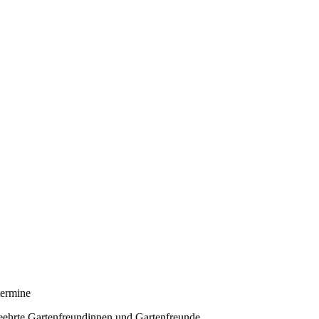
ermine
eehrte Gartenfreundinnen und Gartenfreunde,