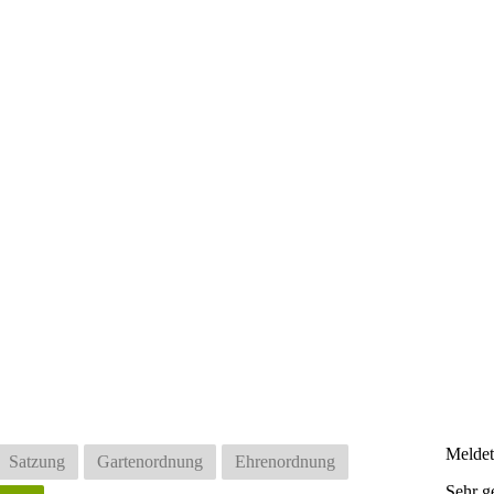
Meldet
Satzung
Gartenordnung
Ehrenordnung
Sehr g