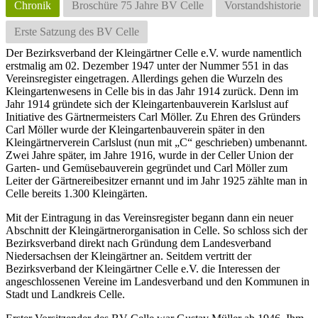
Chronik
Broschüre 75 Jahre BV Celle
Vorstandshistorie
Erste Satzung des BV Celle
Der Bezirksverband der Kleingärtner Celle e.V. wurde namentlich
erstmalig am 02. Dezember 1947 unter der Nummer 551 in das
Vereinsregister eingetragen. Allerdings gehen die Wurzeln des
Kleingartenwesens in Celle bis in das Jahr 1914 zurück. Denn im
Jahr 1914 gründete sich der Kleingartenbauverein Karlslust auf
Initiative des Gärtnermeisters Carl Möller. Zu Ehren des Gründers
Carl Möller wurde der Kleingartenbauverein später in den
Kleingärtnerverein Carlslust (nun mit „C“ geschrieben) umbenannt.
Zwei Jahre später, im Jahre 1916, wurde in der Celler Union der
Garten- und Gemüsebauverein gegründet und Carl Möller zum
Leiter der Gärtnereibesitzer ernannt und im Jahr 1925 zählte man in
Celle bereits 1.300 Kleingärten.
Mit der Eintragung in das Vereinsregister begann dann ein neuer
Abschnitt der Kleingärtnerorganisation in Celle. So schloss sich der
Bezirksverband direkt nach Gründung dem Landesverband
Niedersachsen der Kleingärtner an. Seitdem vertritt der
Bezirksverband der Kleingärtner Celle e.V. die Interessen der
angeschlossenen Vereine im Landesverband und den Kommunen in
Stadt und Landkreis Celle.