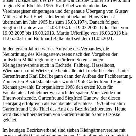
Erster Vorsitzender des BV Celle war Gustav Müller ab 1946. Ihm
folgten Karl Ebel bis 1965. Karl Ebel wurde nie in das
Vereinsregister eingetragen und der genaue Übergang von Gustav
Müller auf Karl Ebel ist leider nicht bekannt. Hans Kienast
übernahm im Jahr 1965 bis zum 15.03.1974. Danach folgten
Siegfried Cantow von 15.03.1974 bis 19.03.2005. Udo Thiel von
19.03.2005 bis 16.03.2013. Martin Ufferfilge von 16.03.2013 bis
11.05.2021 und Burkhard Balkenhol seit dem 11.05.2021.
In den ersten Jahren war es Aufgabe des Verbandes, die
Neuordnung des Kleingartenwesens nach den Vorgaben der
britischen Militärregierung zu fördern. So entstanden
Kleingartenvereine auch in Eschede, Faßberg, Hasselhorst,
Wienhausen und Wietze, die heute alle nicht mehr bestehen. Unter
Gartenfreund Karl Ebel begann dann der Aufbau der Fachberatung.
Zum ersten Bezirksfachberater wurde 1956 Gartenfreund Hans
Kienast gewählt. Er organisierte 1968 den ersten Kurs für
Fachberater. Teilnehmer war auch der spätere Vorsitzende und
Ehrenvorsitzende, Gartenfreund Siegfried Cantow, der diesen
Lehrgang erfolgreich als Fachberater abschloss. 1976 übernahm
Gartenfreund Udo Thiel das Amt des Bezirksfachberaters. Heute
wird das Fachberaterteam von Gartenfreundin Sabine Czoske
geleitet.
Im heutigen Bezirksverband sind sieben Kleingärtnervereine mit
insgesamt 650 Gartenfreundinnen und Gartenfreunden organisiert.