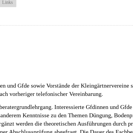
Links
nnen und Gfde sowie Vorstände der Kleingärtnervereine
ch vorheriger telefonischer Vereinbarung.
hberatergrundlehrgang. Interessierte Gfdinnen und Gfd
r anderem Kenntnisse zu den Themen Düngung, Bodenpfl
rgänzt werden die theoretischen Ausführungen durch p
ner Abschlussprüfung abgefragt. Die Dauer des Fachber