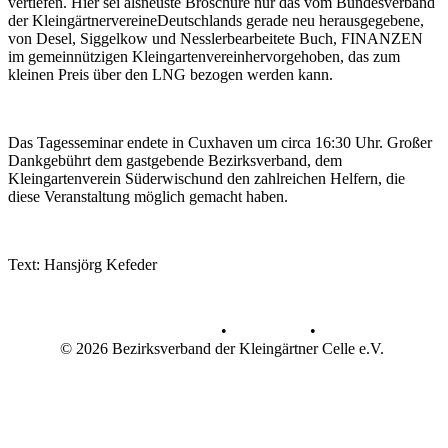
vertiefen. Hier sei alsneuste Broschüre nur das vom Bundesverband
der KleingärtnervereineDeutschlands gerade neu herausgegebene,
von Desel, Siggelkow und Nesslerbearbeitete Buch, FINANZEN
im gemeinnützigen Kleingartenvereinhervorgehoben, das zum
kleinen Preis über den LNG bezogen werden kann.
Das Tagesseminar endete in Cuxhaven um circa 16:30 Uhr. Großer
Dankgebührt dem gastgebende Bezirksverband, dem
Kleingartenverein Süderwischund den zahlreichen Helfern, die
diese Veranstaltung möglich gemacht haben.
Text: Hansjörg Kefeder
Datenschutz
•
Impressum
•
© 2026 Bezirksverband der Kleingärtner Celle e.V.