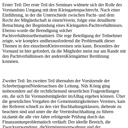
Erster Teil: Der erste Teil des Seminars widmete sich der Rolle des
Vorstandsim Umgang mit dem Kleingartenpachtrecht. Nach einer
Einführung, in der die Unterschiede zwischen Pacht- und dem
Recht der Mitgliedschaft in einemVerein, folgte eine detaillierte
Betrachtung der Begründung eines Kleingarten-Pachtverhältnisses.
Ebenso wurde die Beendigung solcher
Pachtverhältnissethematisiert. Die rege Beteiligung der Teilnehmer
zeigte, wie komplex undherausfordernd die Problematik dieser
Themen in den einzelnenKleinvereinen sein kann. Besonders der
Vorstand ist hier gefordert, da die Mitglieder meist nur am Rande mit
den Pachtverhältnissen der anderenKleingärtner Berührung
kommen.
Zweiter Teil: Im zweiten Teil übernahm der Vorsitzende der
SchreberjugendNiedersachsen die Leitung. Nils König ging
insbesondere auf die rechtlichenund steuerlichen Fragestellungen
ein, die sich für Vorstandsmitglieder imAlltag ergeben können. Über
die gesetzlichen Vorgaben der Gemeinnützigkeiteines Vereines, kam
der Referent schnell zu den vier Buchhaltungsklassen, dieheute zu
beachten sind und unter die die Vereinsbuchhaltung zu führen
ist,damit die alle vier Jahre erfolgende Prüfung durch das
Finanzamtunproblematisch verläuft: Der ideelle Bereich, die
Zweckverwendung, dieVermögensverwaltung und der