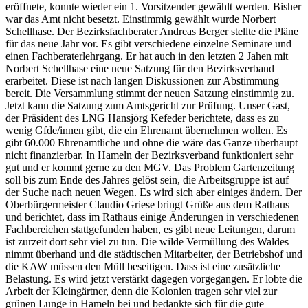
eröffnete, konnte wieder ein 1. Vorsitzender gewählt werden. Bisher
war das Amt nicht besetzt. Einstimmig gewählt wurde Norbert
Schellhase. Der Bezirksfachberater Andreas Berger stellte die Pläne
für das neue Jahr vor. Es gibt verschiedene einzelne Seminare und
einen Fachberaterlehrgang. Er hat auch in den letzten 2 Jahen mit
Norbert Schellhase eine neue Satzung für den Bezirksverband
erarbeitet. Diese ist nach langen Diskussionen zur Abstimmung
bereit. Die Versammlung stimmt der neuen Satzung einstimmig zu.
Jetzt kann die Satzung zum Amtsgericht zur Prüfung. Unser Gast,
der Präsident des LNG Hansjörg Kefeder berichtete, dass es zu
wenig Gfde/innen gibt, die ein Ehrenamt übernehmen wollen. Es
gibt 60.000 Ehrenamtliche und ohne die wäre das Ganze überhaupt
nicht finanzierbar. In Hameln der Bezirksverband funktioniert sehr
gut und er kommt gerne zu den MGV. Das Problem Gartenzeitung
soll bis zum Ende des Jahres gelöst sein, die Arbeitsgruppe ist auf
der Suche nach neuen Wegen. Es wird sich aber einiges ändern. Der
Oberbürgermeister Claudio Griese bringt Grüße aus dem Rathaus
und berichtet, dass im Rathaus einige Änderungen in verschiedenen
Fachbereichen stattgefunden haben, es gibt neue Leitungen, darum
ist zurzeit dort sehr viel zu tun. Die wilde Vermüllung des Waldes
nimmt überhand und die städtischen Mitarbeiter, der Betriebshof und
die KAW müssen den Müll beseitigen. Dass ist eine zusätzliche
Belastung. Es wird jetzt verstärkt dagegen vorgegangen. Er lobte die
Arbeit der Kleingärtner, denn die Kolonien tragen sehr viel zur
grünen Lunge in Hameln bei und bedankte sich für die gute