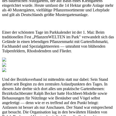
des bäuerlichen Nutzgartens, der auf Basis eines Kleingartens
eingerichtet wurde. Heute umfasst die 14 Hektar große Anlage mehr
als 40 Mustergärten, vielfältige Pflanzensortimente und Lehrpfade
und gilt als Deutschlands größte Mustergartenanlage.
Einer der schönsten Tage im Parkkalender ist der 1. Mai: Beim
traditionellen Fest „PflanzenWELTEN im Park" verwandelt sich das
Gelände in einen lebendigen Pflanzenmarkt mit Gartenflohmarkt,
Fachhandel und Spezialgärtnereien — umrahmt von blühenden
Tulpenfeldern, Rhododendren und Flieder.
Und der Bezirksverband ist mittendrin statt nur dabei: Sein Stand
gehört seit Beginn zu den zentralen Anlaufpunkten des Tages. In
diesem Jahr drehte sich dort alles um praktische Gartenthemen:
Bezirksfachberater Ralph Becker hatte Hochbeet-Modelle sowie
Behausungen für Nützlinge wie Bestäuber und Vögel selbst
angefertigt — denn wie er es treffend auf den Punkt bringt:
Anfassen ist besser als nur Anschauen. Der Stand war entsprechend
gut besucht. Die Organisation lag in den bewährten Händen von