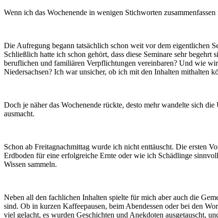
Wenn ich das Wochenende in wenigen Stichworten zusammenfassen müss
Die Aufregung begann tatsächlich schon weit vor dem eigentlichen S
Schließlich hatte ich schon gehört, dass diese Seminare sehr begehrt s
beruflichen und familiären Verpflichtungen vereinbaren? Und wie wir
Niedersachsen? Ich war unsicher, ob ich mit den Inhalten mithalten 
Doch je näher das Wochenende rückte, desto mehr wandelte sich die U
ausmacht.
Schon ab Freitagnachmittag wurde ich nicht enttäuscht. Die ersten V
Erdboden für eine erfolgreiche Ernte oder wie ich Schädlinge sinnvoll
Wissen sammeln.
Neben all den fachlichen Inhalten spielte für mich aber auch die Geme
sind. Ob in kurzen Kaffeepausen, beim Abendessen oder bei den Work
viel gelacht, es wurden Geschichten und Anekdoten ausgetauscht, und