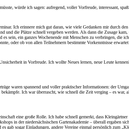
te, würde ich sagen: aufregend, voller Vorfreude, interessant, spaßi
eminar. Ich erinnere mich gut daran, wie viele Gedanken mir durch d
ind und die Plätze schnell vergeben werden. Als dann die Zusage kam, st
d es sein, ein ganzes Wochenende mit Menschen zu verbringen, die ich
könnte, oder ob von allen Teilnehmern bestimmte Vorkenntnisse erwarte
nsicherheit in Vorfreude. Ich wollte Neues lernen, neue Leute kennenl
orträge waren spannend und voller praktischer Informationen: der Umga
 bekämpfe. Ich war überrascht, wie schnell die Zeit verging – es war, 
inschaft eine große Rolle. Ich habe schnell gemerkt, dass Kleingärtner
shops in der niedersächsischen Gartenakademie – überall ergaben sich
 es gab sogar Einladungen, andere Vereine einmal persönlich zum „Klö