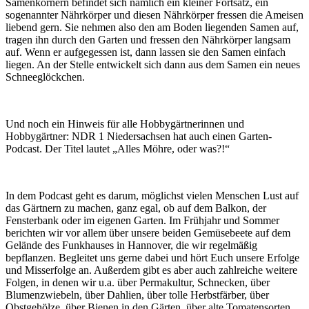
Samenkörnern befindet sich nämlich ein kleiner Fortsatz, ein
sogenannter Nährkörper und diesen Nährkörper fressen die Ameisen
liebend gern. Sie nehmen also den am Boden liegenden Samen auf,
tragen ihn durch den Garten und fressen den Nährkörper langsam
auf. Wenn er aufgegessen ist, dann lassen sie den Samen einfach
liegen. An der Stelle entwickelt sich dann aus dem Samen ein neues
Schneeglöckchen.
Und noch ein Hinweis für alle Hobbygärtnerinnen und
Hobbygärtner: NDR 1 Niedersachsen hat auch einen Garten-
Podcast. Der Titel lautet „Alles Möhre, oder was?!“
In dem Podcast geht es darum, möglichst vielen Menschen Lust auf
das Gärtnern zu machen, ganz egal, ob auf dem Balkon, der
Fensterbank oder im eigenen Garten. Im Frühjahr und Sommer
berichten wir vor allem über unsere beiden Gemüsebeete auf dem
Gelände des Funkhauses in Hannover, die wir regelmäßig
bepflanzen. Begleitet uns gerne dabei und hört Euch unsere Erfolge
und Misserfolge an. Außerdem gibt es aber auch zahlreiche weitere
Folgen, in denen wir u.a. über Permakultur, Schnecken, über
Blumenzwiebeln, über Dahlien, über tolle Herbstfärber, über
Obstgehölze, über Bienen in den Gärten, über alte Tomatensorten,