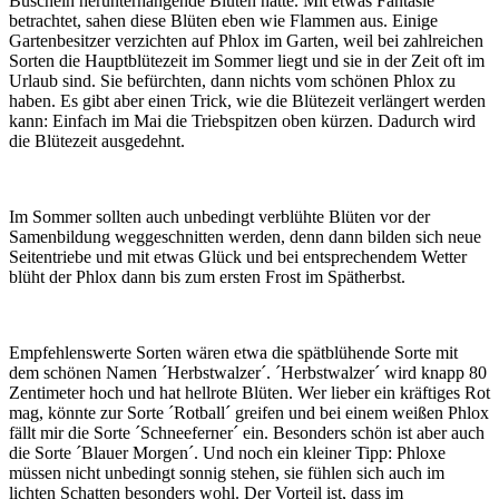
Büscheln herunterhängende Blüten hatte. Mit etwas Fantasie
betrachtet, sahen diese Blüten eben wie Flammen aus. Einige
Gartenbesitzer verzichten auf Phlox im Garten, weil bei zahlreichen
Sorten die Hauptblütezeit im Sommer liegt und sie in der Zeit oft im
Urlaub sind. Sie befürchten, dann nichts vom schönen Phlox zu
haben. Es gibt aber einen Trick, wie die Blütezeit verlängert werden
kann: Einfach im Mai die Triebspitzen oben kürzen. Dadurch wird
die Blütezeit ausgedehnt.
Im Sommer sollten auch unbedingt verblühte Blüten vor der
Samenbildung weggeschnitten werden, denn dann bilden sich neue
Seitentriebe und mit etwas Glück und bei entsprechendem Wetter
blüht der Phlox dann bis zum ersten Frost im Spätherbst.
Empfehlenswerte Sorten wären etwa die spätblühende Sorte mit
dem schönen Namen ´Herbstwalzer´. ´Herbstwalzer´ wird knapp 80
Zentimeter hoch und hat hellrote Blüten. Wer lieber ein kräftiges Rot
mag, könnte zur Sorte ´Rotball´ greifen und bei einem weißen Phlox
fällt mir die Sorte ´Schneeferner´ ein. Besonders schön ist aber auch
die Sorte ´Blauer Morgen´. Und noch ein kleiner Tipp: Phloxe
müssen nicht unbedingt sonnig stehen, sie fühlen sich auch im
lichten Schatten besonders wohl. Der Vorteil ist, dass im