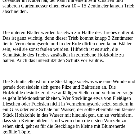
Oleander im Kübel hat, der kann mit einem sehr scharfen und
sauberen Gartenmesser einen etwa 10 – 15 Zentimeter langen Trieb
abschneiden.
Die unteren Blätter werden bis etwa zur Hälfte des Triebes entfernt.
Das ist ganz wichtig, denn dieser Trieb kommt knapp 3 Zentimeter
tief in Vermehrungserde und in der Erde dürfen eben keine Blätter
sein, weil sie sonst faulen würden. Hilfreich ist es auch, die
Schnittstelle des Triebes zusätzlich in zerriebene Holzkohle zu
halten. Auch das unterstützt den Schutz vor Fäulnis.
Die Schnittstelle ist für die Stecklinge so etwas wie eine Wunde und
gerade dort siedeln sich gerne Pilze und Bakterien an. Die
Holzkohle desinfiziert diese anfälligen Stellen und verhindert so gut
es geht Infektionskrankheiten. Wer Stecklinge etwa von Fleißigen
Lieschen oder Fuchsien nicht in Vermehrungserde setzt, sondern in
ein Glas oder eine Schale mit Wasser, der sollte ebenfalls ein kleines
Stück Holzkohle in das Wasser mit hineinlegen, um zu verhindern,
dass sich Keime bilden. Und wenn dann die ersten Wurzeln zu
sehen sind, geht es für die Stecklinge in kleine mit Blumenerde
gefüllte Töpfe.