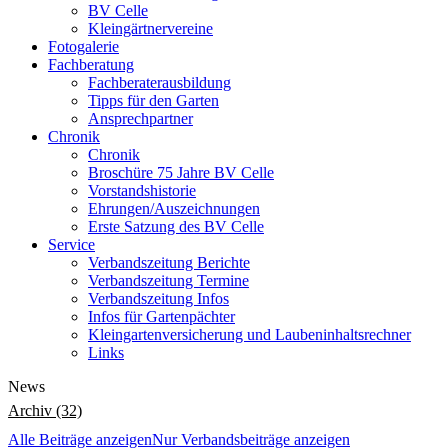
BV Celle
Kleingärtnervereine
Fotogalerie
Fachberatung
Fachberaterausbildung
Tipps für den Garten
Ansprechpartner
Chronik
Chronik
Broschüre 75 Jahre BV Celle
Vorstandshistorie
Ehrungen/Auszeichnungen
Erste Satzung des BV Celle
Service
Verbandszeitung Berichte
Verbandszeitung Termine
Verbandszeitung Infos
Infos für Gartenpächter
Kleingartenversicherung und Laubeninhaltsrechner
Links
News
Archiv (32)
Alle Beiträge anzeigen
Nur Verbandsbeiträge anzeigen